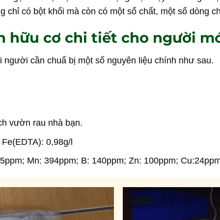
chỉ có bột khối mà còn có một số chất, một số dòng chi
 hữu cơ chi tiết cho người mớ
i người cần chuẩ bị một số nguyên liệu chính như sau.
ích vườn rau nhà bạn.
; Fe(EDTA): 0,98g/l
 Mg: 5ppm; Mn: 394ppm; B: 140ppm; Zn: 100ppm; Cu:24pp