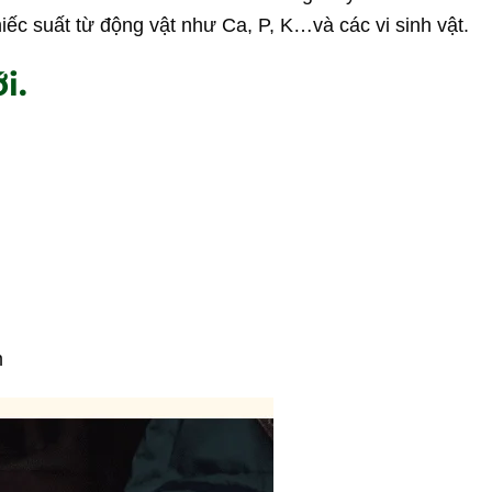
ếc suất từ động vật như Ca, P, K…và các vi sinh vật.
i.
m