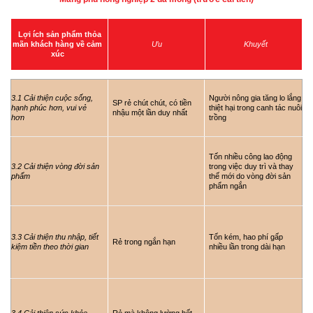
Lợi ích sản phẩm thỏa
mãn khách hàng về cảm
Ưu
Khuyết
xúc
3.1 Cải thiện cuộc sống,
Người nông gia tăng lo lắng
SP rẻ chút chút, có tiền
hạnh phúc hơn, vui vẻ
thiệt hại trong canh tác nuôi
nhậu một lần duy nhất
hơn
trồng
Tốn nhiều công lao động
3.2 Cải thiện vòng đời sản
trong việc duy trì và thay
phẩm
thế mới do vòng đời sản
phẩm ngắn
3.3 Cải thiện thu nhập, tiết
Tốn kém, hao phí gấp
Rẻ trong ngắn hạn
kiệm tiền theo thời gian
nhiều lần trong dài hạn