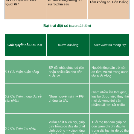
3.4 Cải thiện sức khỏe
Rẻ mà không lường hết
Tâm không an, luôn lo lắng
người KH
rủi ro phía sau
Bạt trải diệt cỏ (sau cải tiến)
Giải quyết nỗi đau KH
Trước hài lòng
Sau vượt xa mong đợi
SP đắt chút chút, có tiền
Người nông dân trở nên
5.1 Cải thiện cuộc sống
nhậu nhiều lần cho đến
an tâm, vui vẻ trong canh
cuối đời
tác nuôi trồng
Giảm nhiều lần thời gian,
5.2 Cải thiện mong đợi về
Nhựa nguyên sinh + PG
loại bỏ được việc thay thế
sản phẩm
chống tia UV.
mới do vòng đời sản
phẩm dài hơn rất nhiều
Vườn sẽ ít bị cỏ dại, giúp
Tuổi thọ bạt cao giúp bà
cây trồng có đầy đủ chất
con giảm chi phí đầu tư
5.3 Cải thiện thu nhập
dinh dưỡng => giúp nông
trong dài hạn từ đó có thu