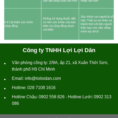
sản đạt năng suất cao hơn
nhập cao hơn
Sức khỏe con người là số
Không sử dụng thuốc diệt
một; Thật sự an nhàn và
5.4 Cải thiện sức khỏe
cỏ nên sức khỏe của bản
thảnh thơi với bên người
cộng đồng
thân và cộng đồng được
thân hay cho việc riêng
cải thiện
mình tùy thích
Công ty TNHH Lợi Lợi Dân
Văn phòng công ty: 2/9A, ấp 21, xã Xuân Thới Sơn,
•
thành phố Hồ Chí Minh
Email: info@loiloidan.com
•
Hotline: 028 7108 1616
•
Hotline Chậu: 0902 558 826 - Hotline Lưới: 0902 313
•
086