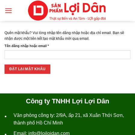
Skip
to
content
Quên mật khẩu? Vui lòng nhập tên đăng nhập hoặc địa chỉ email. Bạn sẽ
nhận được một liên kết tạo mật khẩu mới qua email.
Bắt
Tên đăng nhập hoặc email
*
buộc
ĐẶT LẠI MẬT KHẨU
Công ty TNHH Lợi Lợi Dân
Văn phòng công ty: 2/9A, ấp 21, xã Xuân Thới Sơn,
•
thành phố Hồ Chí Minh
Email: info@loiloidan.com
•