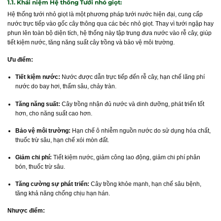
1.1. Khái niệm Hệ thống Tưới nhỏ giọt:
Hệ thống tưới nhỏ giọt là một phương pháp tưới nước hiện đại, cung cấp
nước trực tiếp vào gốc cây thông qua các béc nhỏ giọt. Thay vì tưới ngập hay
phun lên toàn bộ diện tích, hệ thống này tập trung đưa nước vào rễ cây, giúp
tiết kiệm nước, tăng năng suất cây trồng và bảo vệ môi trường.
Ưu điểm:
Tiết kiệm nước:
Nước được dẫn trực tiếp đến rễ cây, hạn chế lãng phí
nước do bay hơi, thấm sâu, chảy tràn.
Tăng năng suất:
Cây trồng nhận đủ nước và dinh dưỡng, phát triển tốt
hơn, cho năng suất cao hơn.
Bảo vệ môi trường:
Hạn chế ô nhiễm nguồn nước do sử dụng hóa chất,
thuốc trừ sâu, hạn chế xói mòn đất.
Giảm chi phí:
Tiết kiệm nước, giảm công lao động, giảm chi phí phân
bón, thuốc trừ sâu.
Tăng cường sự phát triển:
Cây trồng khỏe mạnh, hạn chế sâu bệnh,
tăng khả năng chống chịu hạn hán.
Nhược điểm: