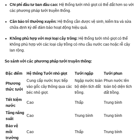
Chi phí đầu tư ban đầu cao:
Hệ thống tưới nhỏ giọt có thể đắt hơn so với
các phương pháp tưới truyền thống.
Cần bảo trì thường xuyên:
Hệ thống cần được vệ sinh, kiểm tra và sửa
chữa định kỳ để đảm bảo hoạt động hiệu quả.
Không phù hợp với mọi loại cây trồng:
Hệ thống tưới nhỏ giọt có thể
không phù hợp với các loại cây trồng có nhu cầu nước cao hoặc rễ cây
lan rộng.
So sánh với các phương pháp tưới truyền thống:
Đặc điểm
Hệ thống Tưới nhỏ giọt
Tưới ngập
Tưới phun
Cung cấp nước trực tiếp
Ngập nước toàn
Phun nước lên
Phương
vào gốc cây thông qua các
bộ diện tích đất
toàn bộ diện tích
thức tưới
béc nhỏ giọt.
trồng.
đất trồng.
Tiết kiệm
Cao
Thấp
Trung bình
nước
Tăng năng
Cao
Trung bình
Trung bình
suất
Bảo vệ
môi
Cao
Thấp
Trung bình
trường