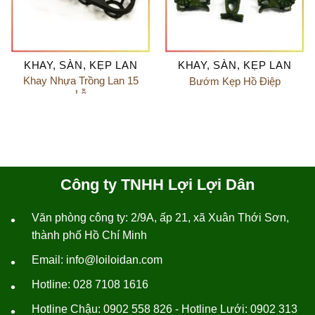
KHAY, SÀN, KẸP LAN
KHAY, SÀN, KẸP LAN
Khay Nhựa Trồng Lan 15
Bướm Kẹp Hồ Điệp
Lỗ
Công ty TNHH Lợi Lợi Dân
Văn phòng công ty: 2/9A, ấp 21, xã Xuân Thới Sơn,
•
thành phố Hồ Chí Minh
Email: info@loiloidan.com
•
Hotline: 028 7108 1616
•
Hotline Chậu: 0902 558 826 - Hotline Lưới: 0902 313
•