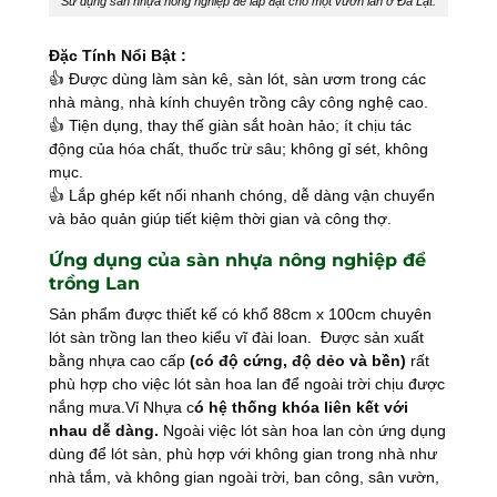
Sử dụng sàn nhựa nông nghiệp để lắp đặt cho một vườn lan ở Đà Lạt.
Đặc Tính Nổi Bật :
👍 Được dùng làm sàn kê, sàn lót, sàn ươm trong các
nhà màng, nhà kính chuyên trồng cây công nghệ cao.
👍 Tiện dụng, thay thế giàn sắt hoàn hảo; ít chịu tác
động của hóa chất, thuốc trừ sâu; không gỉ sét, không
mục.
👍 Lắp ghép kết nối nhanh chóng, dễ dàng vận chuyển
và bảo quản giúp tiết kiệm thời gian và công thợ.
Ứng dụng của sàn nhựa nông nghiệp để
trồng Lan
Sản phẩm được thiết kế có khổ 88cm x 100cm chuyên
lót sàn trồng lan theo kiểu vĩ đài loan. Được sản xuất
bằng nhựa cao cấp
(có độ cứng, độ dẻo và bền)
rất
phù hợp cho việc lót sàn hoa lan để ngoài trời chịu được
nắng mưa.Vỉ Nhựa c
ó hệ thống khóa liên kết với
nhau dễ dàng.
Ngoài việc lót sàn hoa lan còn ứng dụng
dùng để lót sàn, phù hợp với không gian trong nhà như
nhà tắm, và không gian ngoài trời, ban công, sân vườn,