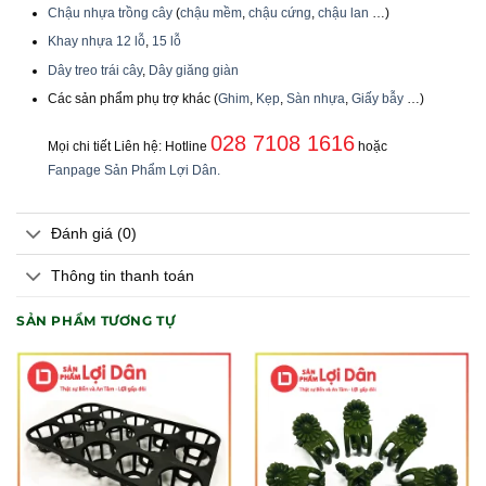
Chậu nhựa trồng cây
(
chậu mềm
,
chậu cứng
,
chậu lan
…)
Khay nhựa 12 lỗ
,
15 lỗ
Dây treo trái cây
,
Dây giăng giàn
Các sản phẩm phụ trợ khác (
Ghim
,
Kẹp
,
Sàn nhựa
,
Giấy bẫy
…)
028 7108 1616
Mọi chi tiết Liên hệ: Hotline
hoặc
Fanpage Sản Phẩm Lợi Dân.
Đánh giá (0)
Thông tin thanh toán
SẢN PHẨM TƯƠNG TỰ