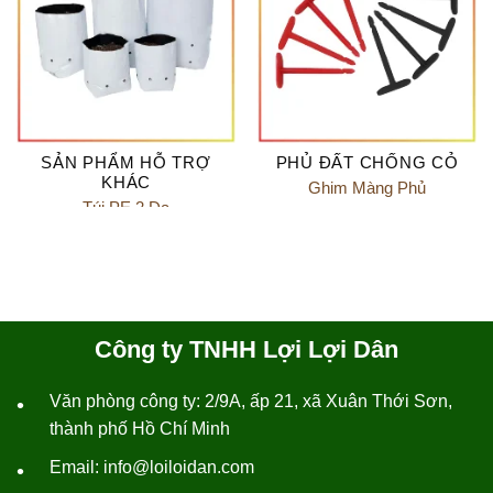
SẢN PHẨM HỖ TRỢ
PHỦ ĐẤT CHỐNG CỎ
KHÁC
Ghim Màng Phủ
Túi PE 2 Da
Công ty TNHH Lợi Lợi Dân
Văn phòng công ty: 2/9A, ấp 21, xã Xuân Thới Sơn,
•
thành phố Hồ Chí Minh
Email: info@loiloidan.com
•