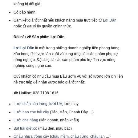
không bị đội giá.
Có bảo hành.
Cam kết giá tốt nhất nếu khách hàng mua trực tiếp từ
Lợi Dân
hoặc từ đại lý ủy quyền chính thức.
Đôi nét về Sản phẩm Lợi Dân:
Lợi Lợi Dân
là một trong những doanh nghiệp tiên phong hàng
đầu trong lĩnh vực sản xuất và cung ứng các sản phẩm phụ trợ
nông nghiệp. Đặc biệt là các sản phẩm phụ trợ lĩnh vực nông
nghiệp công nghệ cao.
Quý khách có nhu cầu mua Bầu ươm V6 với số lượng lớn xin liên
hệ trực tiếp để nhận được báo giá tốt nhất:
☎ Hotline: 028 7108 1616
Lưới chắn côn trùng
,
lưới UV
, lưới may
Lưới bao che trái cây
(Táo, Mận, Chanh Dây …)
Lưới che nắng
(liên doanh, nhập khẩu)
Bạt trải diệt cỏ
(màu đen, màu bạc)
Chậu nhựa trồng cây
(
chậu mềm
,
chậu cứng
,
chậu lan
…)