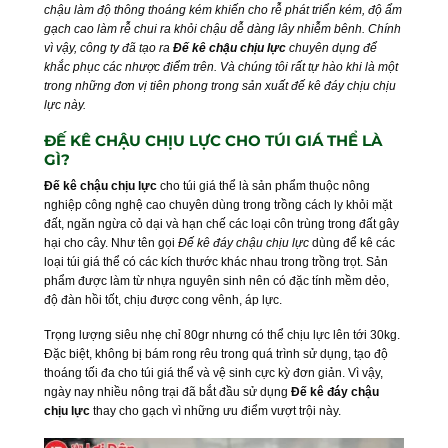
chậu làm độ thông thoáng kém khiến cho rễ phát triển kém, độ ẩm
gạch cao làm
rễ chui ra khỏi chậu dễ dàng lây nhiễm bênh. Chính
vì vậy, công ty đã tạ
o ra
Đế
kê chậu chịu lực
chuyên dụ
ng để
khắc phục các nhược điểm trên. Và chúng tôi rất tự hào khi là một
trong những đơn vị
tiên phong trong sản xuất
đế kê đáy chịu chịu
lực này.
ĐẾ KÊ CHẬU CHỊU LỰC CHO TÚI GIÁ THỂ LÀ
GÌ?
Đế kê chậu chịu lực
cho túi giá thể là sản phẩm thuộc nông
nghiệp công nghệ cao chuyên dùng trong trồng cách ly khỏi mặt
đất, ngăn ngừa cỏ dại và hạn chế các loại côn trùng trong đất gây
hại cho cây. Như tên gọi
Đế kê đáy chậu chịu lực
dùng để kê các
loại túi giá thể có các kích thước khác nhau trong trồng trọt. Sản
phẩm được làm từ nhựa nguyên sinh nên có đặc tính mềm dẻo,
độ đàn hồi tốt, chịu được cong vênh, áp lực.
Trọng lượng siêu nhẹ chỉ 80gr nhưng có thể chịu lực lên tới 30kg.
Đặc biệt, không bị bám rong rêu trong quá trình sử dụng, tạo độ
thoáng tối đa cho túi giá thể và vệ sinh cực kỳ đơn giản. Vì vậy,
ngày nay nhiều nông trại đã bắt đầu sử dụng
Đế kê đáy chậu
chịu lực
thay cho gạch vì những ưu điểm vượt trội này.