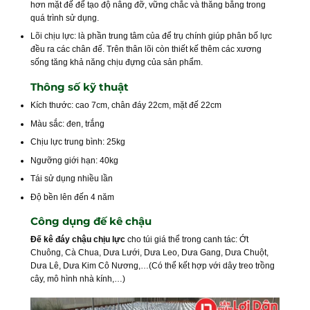
hơn mặt đế để tạo độ nâng đỡ, vững chắc và thăng bằng trong
quá trình sử dụng.
Lõi chịu lực: là phần trung tâm của để trụ chính giúp phân bố lực
đều ra các chân đế. Trên thân lõi còn thiết kế thêm các xương
sống tăng khả năng chịu đựng của sản phẩm.
Thông số kỹ thuật
Kích thước: cao 7cm, chân đáy 22cm, mặt đế 22cm
Màu sắc: đen, trắng
Chịu lực trung bình: 25kg
Ngưỡng giới hạn: 40kg
Tái sử dụng nhiều lần
Độ bền lên đến 4 năm
Công dụng đế kê chậu
Đế kê đáy chậu chịu lực
cho túi giá thể trong canh tác: Ớt
Chuông, Cà Chua, Dưa Lưới, Dưa Leo, Dưa Gang, Dưa Chuột,
Dưa Lê, Dưa Kim Cô Nương,…(Có thể kết hợp với dây treo trồng
cây, mô hình nhà kính,…)