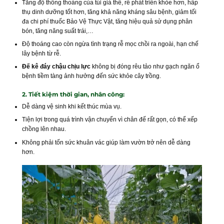
Tăng độ thông thoáng của túi giá thể, rễ phát triển khỏe hơn, hấp
thụ dinh dưỡng tốt hơn, tăng khả năng kháng sâu bệnh, giảm tối
đa chi phí thuốc Bảo Vệ Thực Vật, tăng hiệu quả sử dụng phân
bón, tăng năng suất trái,…
Độ thoáng cao còn ngừa tình trạng rễ mọc chồi ra ngoài, hạn chế
lây bệnh từ rễ.
Đế kê đáy chậu chịu lực
không bị đóng rêu tảo như gạch ngăn ổ
bệnh tiềm tàng ảnh hưởng đến sức khỏe cây trồng.
2. Tiết kiệm thời gian, nhân công:
Dễ dàng vệ sinh khi kết thúc mùa vụ.
Tiện lợi trong quá trình vận chuyển vì chân đế rất gọn, có thể xếp
chồng lên nhau.
Không phải tốn sức khuân vác giúp làm vườn trở nên dễ dàng
hơn.