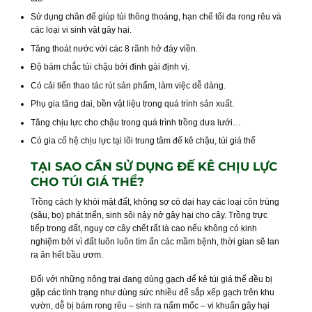
Sử dụng chân đế giúp túi thông thoáng, hạn chế tối đa rong rêu và
các loại vi sinh vật gây hại.
Tăng thoát nước với các 8 rãnh hở đáy viền.
Độ bám chắc túi chậu bởi đinh gài định vị.
Có cải tiến thao tác rút sản phẩm, làm việc dễ dàng.
Phụ gia tăng dai, bền vật liệu trong quá trình sản xuất.
Tăng chịu lực cho chậu trong quá trình trồng dưa lưới…
Có gia cố hệ chịu lực tại lõi trung tâm đế kê chậu, túi giá thể
TẠI SAO CẦN SỬ DỤNG ĐẾ KÊ CHỊU LỰC
CHO TÚI GIÁ THỂ?
Trồng cách ly khỏi mặt đất, không sợ cỏ dại hay các loại côn trùng
(sâu, bọ) phát triển, sinh sôi nảy nở gây hại cho cây. Trồng trực
tiếp trong đất, nguy cơ cây chết rất là cao nếu không có kinh
nghiệm bởi vì đất luôn luôn tìm ẩn các mầm bệnh, thời gian sẽ lan
ra ăn hết bầu ươm.
Đối với những nông trại đang dùng gạch để kê túi giá thể đều bị
gặp các tình trạng như dùng sức nhiều để sắp xếp gạch trên khu
vườn, dễ bị bám rong rêu – sinh ra nấm mốc – vi khuẩn gây hại