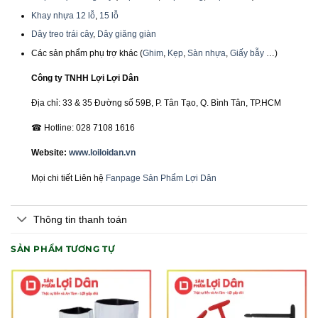
Khay nhựa 12 lỗ
,
15 lỗ
Dây treo trái cây
,
Dây giăng giàn
Các sản phẩm phụ trợ khác (
Ghim
,
Kẹp
,
Sàn nhựa
,
Giấy bẫy
…)
Công ty TNHH Lợi Lợi Dân
Địa chỉ: 33 & 35 Đường số 59B, P. Tân Tạo, Q. Bình Tân, TP.HCM
☎ Hotline: 028 7108 1616
Website:
www.loiloidan.vn
Mọi chi tiết Liên hệ
Fanpage Sản Phẩm Lợi Dân
Thông tin thanh toán
SẢN PHẨM TƯƠNG TỰ