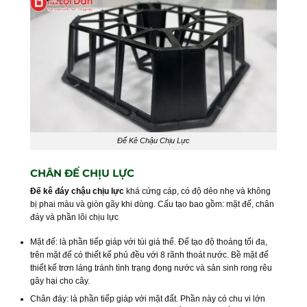
Đế Kê Chậu Chịu Lực
CHÂN ĐẾ CHỊU LỰC
Đế kê đáy chậu chịu lực
khá cứng cáp, có độ dẻo nhẹ và không
bị phai màu và giòn gãy khi dùng. Cấu tạo bao gồm: mặt đế, chân
đáy và phần lõi chịu lực
Mặt đế: là phần tiếp giáp với túi giá thể. Để tạo độ thoáng tối đa,
trên mặt đế có thiết kế phủ đều với 8 rãnh thoát nước. Bề mặt đế
thiết kế trơn láng tránh tình trạng đọng nước và sản sinh rong rêu
gây hại cho cây.
Chân đáy: là phần tiếp giáp với mặt đất. Phần này có chu vi lớn