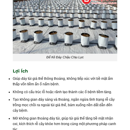
Đế Kê Đáy Chậu Chịu Lực
Lợi Ích
Giúp đáy túi giá thể thông thoáng, không tiếp xúc với bề mặt ẩm
thấp vốn tiềm ẩn ổ nấm bệnh.
Không có cấu trúc lỗ hoặc rãnh tạo thành các ổ bệnh tiềm tàng.
Tạo không gian đáy sáng và thoáng, ngăn ngừa tình trạng rễ cây
trồng mọc chồi ra ngoài túi giá thể, bám xuống nền đất dẫn đến
cây bệnh.
Mở không gian thoáng đáy túi, giúp túi giá thể tăng bề mặt nhận
oxi, kích thích rễ cây khỏe hơn trong cùng một phương pháp canh
tác.